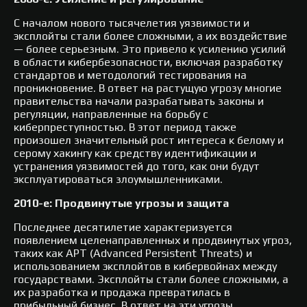
С началом нового тысячелетия уязвимости и
эксплойты стали более сложными, а их воздействие
— более серьезным. Это привело к усилению усилий
в области кибербезопасности, включая разработку
стандартов и методологий тестирования на
проникновение. В ответ на растущую угрозу многие
правительства начали разрабатывать законы и
регуляции, направленные на борьбу с
киберпреступностью. В этот период также
произошел значительный рост интереса к белому и
серому хакингу как средству идентификации и
устранения уязвимостей до того, как они будут
эксплуатироваться злоумышленниками.
2010-е: Продвинутые угрозы и защита
Последнее десятилетие характеризуется
появлением целенаправленных и продвинутых угроз,
таких как APT (Advanced Persistent Threats) и
использованием эксплойтов в кибервойнах между
государствами. Эксплойты стали более сложными, а
их разработка и продажа превратилась в
прибыльный бизнес. В ответ на эти угрозы,