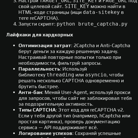
Настрой
TARGET_URL
,
SITE_KEY
и
PAGE_URL
под
свой целевой сайт.
SITE_KEY
можно найти в
HTML-коде страницы (ищи
data-sitekey
в
теге reCAPTCHA).
Запусти скрипт:
python brute_captcha.py
Лайфхаки для хардкорных
Оптимизация затрат
: 2Captcha и Anti-Captcha
берут деньги за каждую решенную задачу.
Настраивай повторные попытки только при
необходимости, фильтруй запросы.
Параллельность
: Используй
библиотеку
threading
или
asyncio
, чтобы
решать несколько CAPTCHA одновременно и
брутить быстрее.
Анти-бан
: Меняй User-Agent, используй прокси
для запросов, чтобы сайт не заблокировал тебя
за подозрительную активность.
Типы CAPTCHA
: Этот код для reCAPTCHA v2.
Если у тебя другой тип (например, hCaptcha или
простая картинка), проверь документацию
сервиса — API поддерживает всё.
Логирование успехов
: Сохраняй успешные