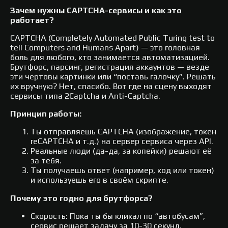
Зачем нужны CAPTCHA-сервисы и как это
работает?
CAPTCHA (Completely Automated Public Turing test to
tell Computers and Humans Apart) — это головная
боль для любого, кто занимается автоматизацией.
Брутфорс, парсинг, регистрация аккаунтов — везде
эти чертовы картинки или “поставь галочку”. Решать
их вручную? Нет, спасибо. Вот где на сцену выходят
сервисы типа 2Captcha и Anti-Captcha.
Принцип работы:
Ты отправляешь CAPTCHA (изображение, токен
reCAPTCHA и т.д.) на сервер сервиса через API.
Реальные люди (да-да, за копейки) решают её
за тебя.
Ты получаешь ответ (например, код или токен)
и используешь его в своём скрипте.
Почему это годно для брутфорса?
Скорость: Пока ты бы кликал по “автобусам”,
сервис решает задачу за 10-30 секунд.