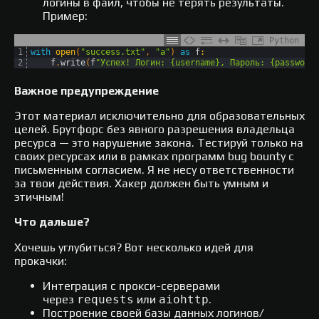
логины в файл, чтобы не терять результаты.
Пример:
Python
1
with
open
(
"success.txt"
,
"a"
)
as
f
:
2
f
.
write
(
f
"Успех! Логин: {username}, Пароль: {password
Важное предупреждение
Этот материал исключительно для образовательных
целей. Брутфорс без явного разрешения владельца
ресурса — это нарушение закона. Тестируй только на
своих ресурсах или в рамках программ bug bounty с
письменным согласием. Я не несу ответственности
за твои действия. Хакер должен быть умным и
этичным!
Что дальше?
Хочешь углубиться? Вот несколько идей для
прокачки:
Интеграция с прокси-серверами
через
requests
или
aiohttp
.
Построение своей базы данных логинов/