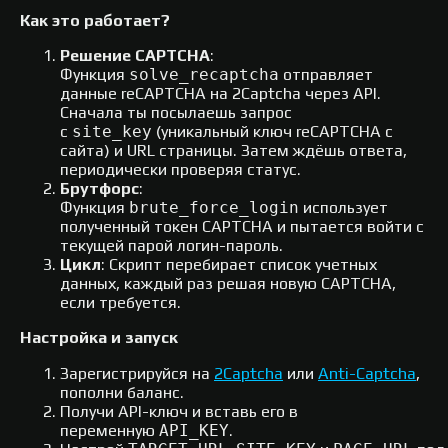
Как это работает?
Решение CAPTCHA
:
Функция
solve_recaptcha
отправляет
данные reCAPTCHA на 2Captcha через API.
Сначала ты посылаешь запрос
с
site_key
(уникальный ключ reCAPTCHA с
сайта) и URL страницы. Затем ждёшь ответа,
периодически проверяя статус.
Брутфорс
:
Функция
brute_force_login
использует
полученный токен CAPTCHA и пытается войти с
текущей парой логин-пароль.
Цикл
: Скрипт перебирает список учетных
данных, каждый раз решая новую CAPTCHA,
если требуется.
Настройка и запуск
Зарегистрируйся на
2Captcha
или
Anti-Captcha
,
пополни баланс.
Получи API-ключ и вставь его в
переменную
API_KEY
.