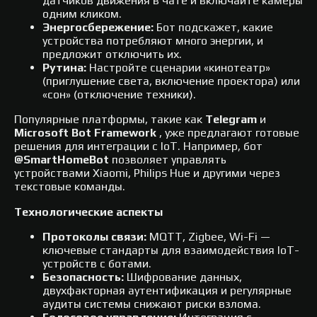
датчиков движения в чате и включайте камеры
одним кликом.
Энергосбережение:
Бот подскажет, какие
устройства потребляют много энергии, и
предложит отключить их.
Рутина:
Настройте сценарии «кинотеатр»
(приглушение света, включение проектора) или
«сон» (отключение техники).
Популярные платформы, такие как
Telegram
и
Microsoft Bot Framework
, уже предлагают готовые
решения для интеграции с IoT. Например, бот
@SmartHomeBot
позволяет управлять
устройствами Xiaomi, Philips Hue и другими через
текстовые команды.
Технологические аспекты
Протоколы связи:
MQTT, Zigbee, Wi-Fi —
ключевые стандарты для взаимодействия IoT-
устройств с ботами.
Безопасность:
Шифрование данных,
двухфакторная аутентификация и регулярные
аудиты системы снижают риски взлома.