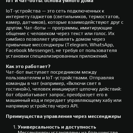
IoT и чат-боты: основа умного дома
IoT-устройства — это сеть подключенных к
интернету гаджетов (светильников, термостатов,
камер, датчиков), которые взаимодействуют друг с
другом. Чат-боты — программы, имитирующие
общение с человеком через текст или голос. Их
симбиоз позволяет управлять домом через
привычные мессенджеры (Telegram, WhatsApp,
Facebook Messenger), не требуя от пользователя
установки специализированных приложений.
Как это работает?
Чат-бот выступает посредником между
пользователем и IoT-устройствами. Отправляя
команды в чат (например, «Включи свет в
гостиной»), человек инициирует цепочку действий:
бот обрабатывает запрос, преобразует его в
машинный код и передает управляющему хабу или
напрямую устройству через API.
Преимущества управления через мессенджеры
Универсальность и доступность
Мессенджеры установлены на большинстве