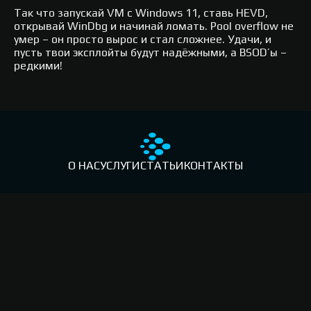
Так что запускай VM с Windows 11, ставь HEVD,
открывай WinDbg и начинай ломать. Pool overflow не
умер – он просто вырос и стал сложнее. Удачи, и
пусть твои эксплойты будут надёжными, а BSOD’ы –
редкими!
О НАС
УСЛУГИ
СТАТЬИ
КОНТАКТЫ