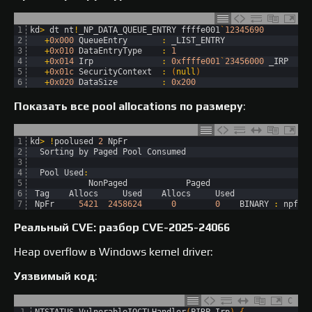
1
kd
>
dt 
nt
!
_NP_DATA_QUEUE_ENTRY 
ffffe001
`
12345690
2
+
0x000
QueueEntry
:
_LIST_ENTRY
3
+
0x010
DataEntryType
:
1
4
+
0x014
Irp
:
0xffffe001
`
23456000
_IRP
5
+
0x01c
SecurityContext
:
(
null
)
6
+
0x020
DataSize
:
0x200
Показать все pool allocations по размеру
:
1
kd
>
!
poolused
2
NpFr
2
Sorting 
by 
Paged 
Pool 
Consumed
3
4
Pool 
Used
:
5
NonPaged            
Paged
6
Tag    
Allocs     
Used    
Allocs     
Used
7
NpFr
5421
2458624
0
0
BINARY
:
npfs
.
Реальный CVE: разбор CVE-2025-24066
Heap overflow в Windows kernel driver:
Уязвимый код
:
C
1
NTSTATUS 
VulnerableIOCTLHandler
(
PIRP 
Irp
)
{