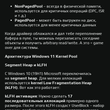
NonPagedPool
– всегда в физической памяти,
используется для критичных операций (DPC, ISR
и т.д.)
PagedPool
– может быть выгружен на диск,
используется для менее критичных данных
Когда драйвер облажался и дал тебе переполнение
буфера в пуле, ты можешь перезаписать соседние
объекты и получить arbitrary read/write. А это = game
over для системы.
Архитектура Windows 11 Kernel Pool
Segment Heap и kLFH
С Windows 10 (19H1) Microsoft переключилась
на
segment heap
. Для мелких аллокаций
используется
kernel Low Fragmentation Heap
(kLFH)
. Вот как это работает:
kLFH активация
: Нужно сделать
17
последовательных аллокаций
примерно одного
размера. После этого kLFH создаст UserBlock – набор