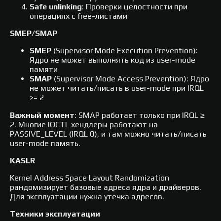
Safe unlinking
: Проверки целостности при
операциях с free-листами
SMEP/SMAP
SMEP
(Supervisor Mode Execution Prevention):
Ядро не может выполнять код из user-mode
памяти
SMAP
(Supervisor Mode Access Prevention): Ядро
не может читать/писать в user-mode при IRQL
>= 2
Важный момент
: SMAP работает только при IRQL ≥
2. Многие IOCTL хендлеры работают на
PASSIVE_LEVEL (IRQL 0), и там можно читать/писать
user-mode память.
KASLR
Kernel Address Space Layout Randomization
рандомизирует базовые адреса ядра и драйверов.
Для эксплуатации нужна утечка адресов.
Техники эксплуатации