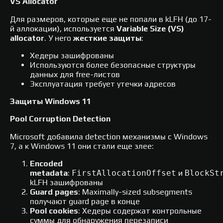
VS Allocator
Для размеров, которые еще не попали в kLFH (до 17-
й аллокации), используется
Variable Size (VS)
allocator
. У него
жесткие защиты
:
Хедеры зашифрованы
Используются более безопасные структуры
данных для free-листов
Эксплуатация требует утечки адресов
Защиты Windows 11
Pool Corruption Detection
Microsoft добавила detection механизмы с Windows
7, а к Windows 11 они стали еще злее:
Encoded
metadata
:
FirstAllocationOffset
и
BlockSt
kLFH зашифрованы
Guard pages
: Maximally-sized subsegments
получают guard page в конце
Pool cookies
: Хедеры содержат контрольные
суммы для обнаружения перезаписи