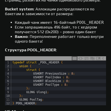
страниц, разбитых на чанки одинакового размера.
Bucket system
: Аллокации распределяются по
бакетам в зависимости от размера:
Каждый чанк имеет 16-байтный
POOL_HEADER
Если запрашиваешь 496 байт, то с хедером
получается 512 (0x200) – ровно один бакет
Важно
: Переполнение работает только внутри
одного бакета!
Структура POOL_HEADER
:
C
1
typedef
struct
_POOL_HEADER
{
2
union
{
3
struct
{
4
USHORT 
PreviousSize
:
8
;
5
USHORT 
PoolIndex
:
8
;
6
USHORT 
BlockSize
:
8
;
7
USHORT 
PoolType
:
8
;
8
}
;
9
ULONG 
Ulong1
;
10
}
;
11
ULONG 
PoolTag
;
12
}
POOL_HEADER
;