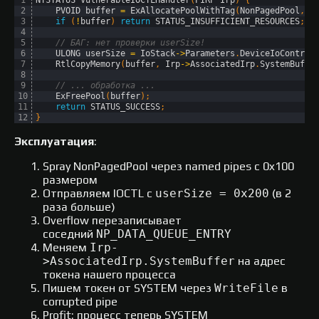
2
PVOID 
buffer
=
ExAllocatePoolWithTag
(
NonPagedPool
,
0
3
if
(
!
buffer
)
return
STATUS_INSUFFICIENT_RESOURCES
;
4
5
// БАГ: нет проверки userSize!
6
ULONG 
userSize
=
IoStack
->
Parameters
.
DeviceIoControl
7
RtlCopyMemory
(
buffer
,
Irp
->
AssociatedIrp
.
SystemBuffe
8
9
// ... обработка ...
10
ExFreePool
(
buffer
)
;
11
return
STATUS_SUCCESS
;
12
}
Эксплуатация
:
Spray NonPagedPool через named pipes с 0x100
размером
Отправляем IOCTL с
userSize = 0x200
(в 2
раза больше)
Overflow перезаписывает
соседний
NP_DATA_QUEUE_ENTRY
Меняем
Irp-
>AssociatedIrp.SystemBuffer
на адрес
токена нашего процесса
Пишем токен от SYSTEM через
WriteFile
в
corrupted pipe
Profit: процесс теперь SYSTEM