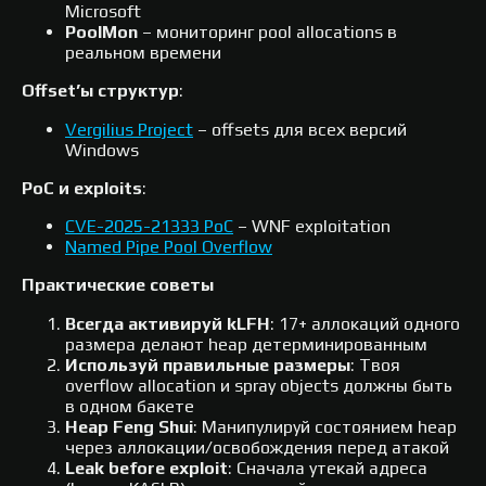
Microsoft
PoolMon
– мониторинг pool allocations в
реальном времени
Offset’ы структур
:
Vergilius Project
– offsets для всех версий
Windows​
PoC и exploits
:
CVE-2025-21333 PoC
– WNF exploitation​
Named Pipe Pool Overflow
Практические советы
Всегда активируй kLFH
: 17+ аллокаций одного
размера делают heap детерминированным
Используй правильные размеры
: Твоя
overflow allocation и spray objects должны быть
в одном бакете
Heap Feng Shui
: Манипулируй состоянием heap
через аллокации/освобождения перед атакой
Leak before exploit
: Сначала утекай адреса