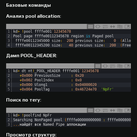
Базовые команды
Анализ pool allocation
:
1
kd
>
!
pool 
ffffe001
`
12345678
2
Pool 
page 
ffffe00112345678 
region 
is
Paged 
pool
3
ffffe00112345000 
size
:
200
previous 
size
:
0
(
Alloca
4
ffffe00112345200 
size
:
40
previous 
size
:
200
(
Free
)
Дамп POOL_HEADER
:
1
kd
>
dt 
nt
!
_POOL_HEADER 
ffffe001
`
12345678
2
+
0x000
PreviousSize
:
0x20
3
+
0x002
PoolIndex
:
0x0
4
+
0x000
Ulong1
:
0x04000020
5
+
0x004
PoolTag
:
0x46724e70
'NpFr'
Поиск по тегу
:
1
kd
>
!
poolfind 
NpFr
2
Searching 
NonPaged 
pool
(
ffffe00000000000
:
ffffe00080000
3
.
.
.
найдёт
все
Named 
Pipe
аллокации
Просмотр структур
: