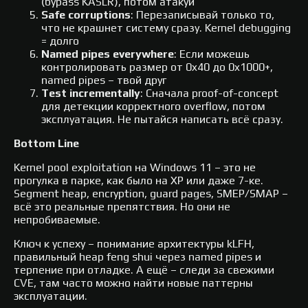
(bypass KASLR), потом атакуй
Safe corruptions
: Перезаписывай только то,
что не крашнет систему сразу. Kernel debugging
= долго
Named pipes everywhere
: Если можешь
контролировать размер от 0x40 до 0x1000+,
named pipes – твой друг​
Test incrementally
: Сначала proof-of-concept
для детекции корректного overflow, потом
эксплуатация. Не пытайся написать всё сразу.
Bottom Line
Kernel pool exploitation на Windows 11 – это не
прогулка в парке, как было на XP или даже 7-ке.
Segment heap, encryption, guard pages, SMEP/SMAP –
всё это реальные препятствия. Но они не
непробиваемые.
Ключ к успеху – понимание архитектуры kLFH,
правильный heap feng shui через named pipes и
терпение при отладке. А ещё – следи за свежими
CVE, там часто можно найти новые паттерны
эксплуатации.