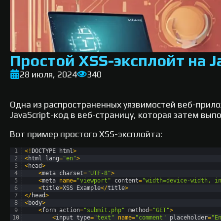
Простой XSS-эксплойт на J
28 июля, 2024
340
Одна из распространенных уязвимостей веб-прилож
JavaScript-код в веб-страницу, которая затем вып
Вот пример простого XSS-эксплойта:
1
<
!
DOCTYPE 
html
>
2
<
html 
lang
=
"en"
>
3
<
head
>
4
<
meta 
charset
=
"UTF-8"
>
5
<
meta 
name
=
"viewport"
content
=
"width=device-width, i
6
<
title
>
XSS 
Example
<
/
title
>
7
<
/
head
>
8
<
body
>
9
<
form 
action
=
"submit.php"
method
=
"GET"
>
10
<
input 
type
=
"text"
name
=
"comment"
placeholder
=
"E