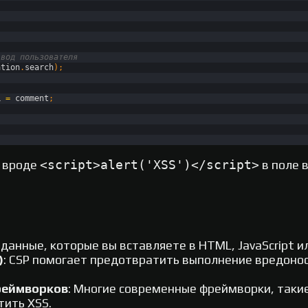
ввод пользователя
ation
.
search
)
;
L
=
comment
;
о вроде
<script>alert('XSS')</script>
в поле 
 данные, которые вы вставляете в HTML, JavaScript ил
)
: CSP помогает предотвратить выполнение вредонос
реймворков
: Многие современные фреймворки, такие 
тить XSS.