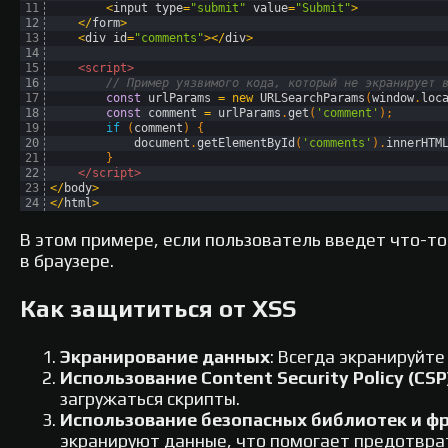
11
<
input 
type
=
"submit"
value
=
"Submit"
>
12
<
/
form
>
13
<
div 
id
=
"comments"
>
<
/
div
>
14
15
<script>
16
// Пример уязвимого кода, который не экранирует 
17
const
urlParams
=
new
URLSearchParams
(
window
.
loc
18
const
comment
=
urlParams
.
get
(
'comment'
)
;
19
if
(
comment
)
{
20
document
.
getElementById
(
'comments'
)
.
innerHTM
21
}
22
</script>
23
<
/
body
>
24
<
/
html
>
В этом примере, если пользователь введет что-т
в браузере.
Как защититься от XSS
Экранирование данных
: Всегда экранируйте
Использование Content Security Policy (CSP
загружаться скрипты.
Использование безопасных библиотек и ф
экранируют данные, что помогает предотвра