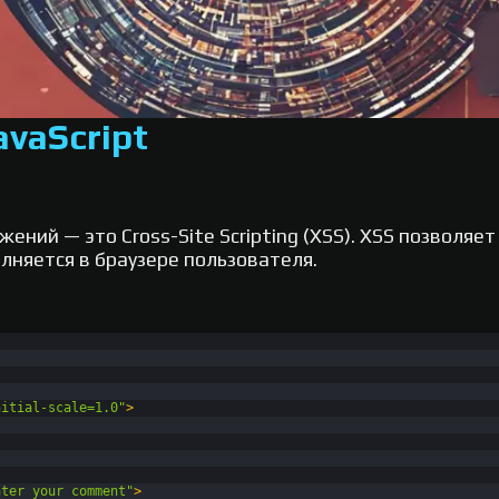
avaScript
ений — это Cross-Site Scripting (XSS). XSS позволя
олняется в браузере пользователя.
nitial-scale=1.0"
>
nter your comment"
>