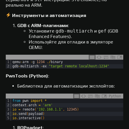
реально на ARM.
Инструменты и автоматизация
GDB с ARM-плагинами
:
Установите
gdb-multiarch
и
gef
(GDB
Enhanced Features).
Используйте для отладки в эмуляторе
QEMU:
1
qemu
-
arm
-
g
1234
.
/
binary
2
gdb
-
multiarch
-
ex
"target remote localhost:1234"
PwnTools (Python)
:
Библиотека для автоматизации эксплойтов:
Python
1
from
pwn 
import
*
2
context
.
arch
=
'arm'
3
io
=
remote
(
'192.168.1.1'
,
12345
)
4
io
.
send
(
payload
)
5
io
.
interactive
(
)
ROPgadget
: