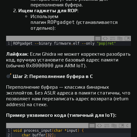
переполнения буфера.
Ищем гаджеты для ROP
:
Используем
плагин
ROPgadget
(устанавливается
отдельно):
1
ROPgadget
--
binary 
firmware
.
elf
--
only
"pop|ret"
Лайфхак
: Если Ghidra не может корректно разобрать
код, вручную установите базовый адрес памяти
(обычно
0x8000000
для ARM IoT).
Шаг 2: Переполнение буфера в C
Переполнение буфера — классика бинарных
эксплойтов. Без ASLR адреса в памяти статичны, что
позволяет нам перезаписать адрес возврата (return
address) на стеке.
Пример уязвимого кода (типичный для IoT):
C
1
void
process_input
(
char
*
input
)
{
2
char
buffer
[
32
]
;