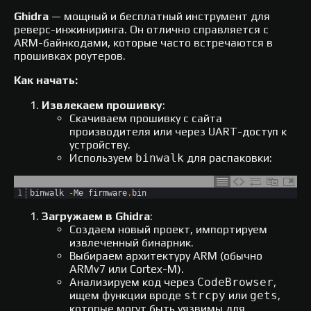
Ghidra
— мощный и бесплатный инструмент для
реверс-инжиниринга. Он отлично справляется с
ARM-байнкодами, которые часто встречаются в
прошивках роутеров.
Как начать:
Извлекаем прошивку
:
Скачиваем прошивку с сайта
производителя или через UART-доступ к
устройству.
Используем
binwalk
для распаковки:
1
binwalk
-
Me 
firmware
.
bin
Загружаем в Ghidra
:
Создаем новый проект, импортируем
извлеченный бинарник.
Выбираем архитектуру ARM (обычно
ARMv7 или Cortex-M).
Анализируем код через
CodeBrowser
,
ищем функции вроде
strcpy
или
gets
,
которые могут быть уязвимы для