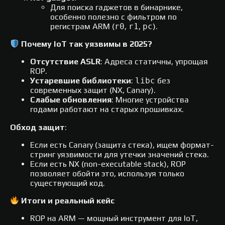
Для поиска гаджетов в бинарнике,
особенно полезно с фильтром по
регистрам ARM (
r0
,
r1
,
pc
).
Почему IoT так уязвимы в 2025?
Отсутствие ASLR
: Адреса статичны, упрощая
ROP.
Устаревшие библиотеки
:
libc
без
современных защит (NX, Canary).
Слабые обновления
: Многие устройства
годами работают на старых прошивках.
Обход защит
:
Если есть Canary (защита стека), ищем формат-
стринг уязвимости для утечки значений стека.
Если есть NX (non-executable stack), ROP
позволяет обойти это, используя только
существующий код.
Итоги и реальный кейс
ROP на ARM — мощный инструмент для IoT,